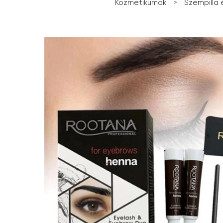
Kozmetikumok
>
Szempilla 