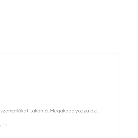
ó szempillákat takarná. Megakadályozza ezt
 1:1