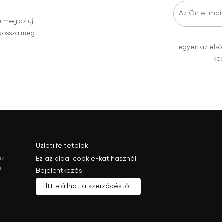
e meg az új
s ossza meg
Legyen az első
ked
Üzleti feltételek
az
Ez az oldal cookie-kat használ
n
Bejelentkezés
Itt elállhat a szerződéstől