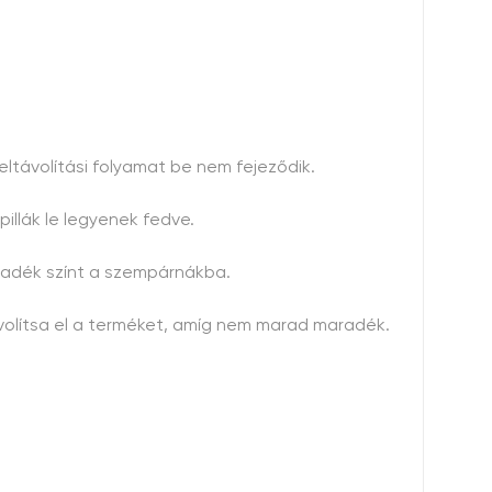
eltávolítási folyamat be nem fejeződik.
illák le legyenek fedve.
maradék színt a szempárnákba.
ávolítsa el a terméket, amíg nem marad maradék.