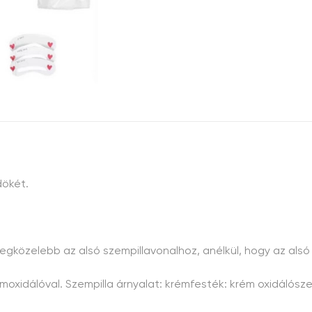
dökét.
legközelebb az alsó szempillavonalhoz, anélkül, hogy az als
oxidálóval. Szempilla árnyalat: krémfesték: krém oxidálószer