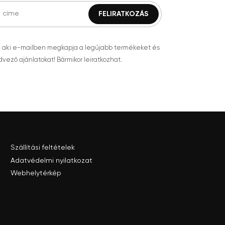
, aki e-mailben megkapja a legújabb termékeket és
vező ajánlatokat! Bármikor leiratkozhat.
Szállítási feltételek
Adatvédelmi nyilatkozat
Webhelytérkép