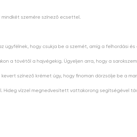
zör mindkét szemére színező ecsettel.
az ügyfélnek, hogy csukja be a szemét, amíg a felhordási és 
ákon a tövétől a hajvégekig. Ügyeljen arra, hogy a sarokszemp
el a kevert színező krémet úgy, hogy finoman dörzsölje be a 
ről. Hideg vízzel megnedvesített vattakorong segítségével t