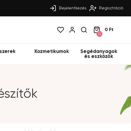
Bejelentkezés
Regisztráció
0 Ft
0
szerek
Kozmetikumok
Segédanyagok
és eszközök
észítők