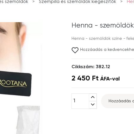
és szemöldök
>
Szempilla és szemöldök kiegészítők
>
Hen
Henna - szemöldök 
Henna - szemöldök színe - fek
Hozzáadás a kedvencekh
Cikkszám: 382.12
2 450 Ft
ÁFA-val
expand_less
Hozzáadás a
expand_more