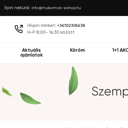
Írjon nekünk:
info@mukormok-eshop.hu
Hívjon minket:
+36702305638
H-P 8:00- 16:30 között
Aktuális
Köröm
1+1 AK
ajánlatok
Szempi