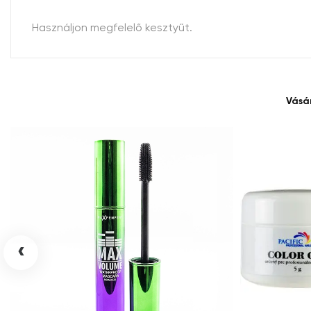
Használjon megfelelő kesztyűt.
Vásá
‹