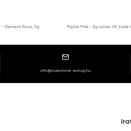
é - Element Rosa, 5g
Pastel Pink - 5g színes UV zselé I
info@mukormok-eshop.hu
Ira