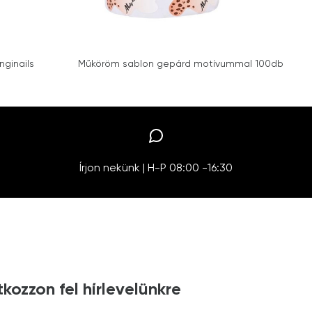
nginails
Műköröm sablon gepárd motívummal 100db
Írjon nekünk | H-P 08:00 -16:30
tkozzon fel hírlevelünkre