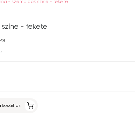
na - szemöldök színe - fekete
színe - fekete
ete
ez
 kosárhoz