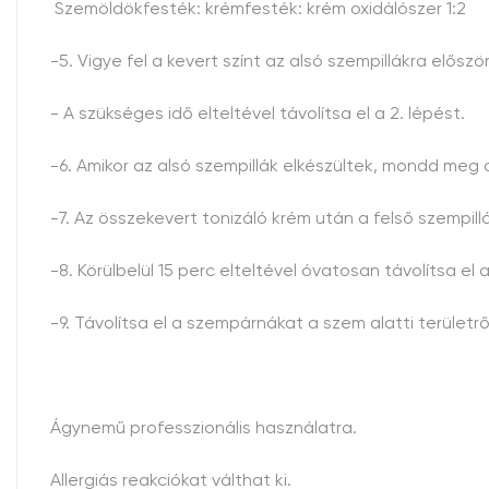
Szemöldökfesték: krémfesték: krém oxidálószer 1:2
-5. Vigye fel a kevert színt az alsó szempillákra elős
- A szükséges idő elteltével távolítsa el a 2. lépést.
-6. Amikor az alsó szempillák elkészültek, mondd meg 
-7. Az összekevert tonizáló krém után a felső szempill
-8. Körülbelül 15 perc elteltével óvatosan távolítsa 
-9. Távolítsa el a szempárnákat a szem alatti terület
Ágynemű professzionális használatra.
Allergiás reakciókat válthat ki.