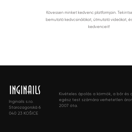
Kövessen minket kedvenc platformjain. Tekints
bemutató kedvcsinálókat, útmutató videókat, é
kedvenceit!
Kivételes ápolás a körmök, a bőr és 
egész test számára verhetetlen áro
Inginails s.r.o.
2007 óta.
Starozagorská 6
040 23 KOŠICE