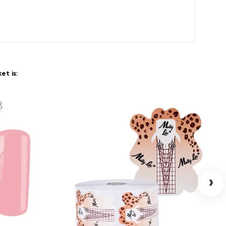
t is:
›