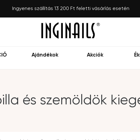
Ingyenes szállítás 13 200 Ft feletti vásárlás esetén
CIÓ
Ajándékok
Akciók
Ék
lla és szemöldök kieg