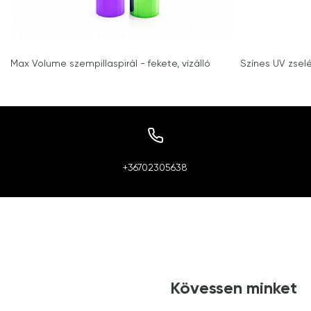
Max Volume szempillaspirál - fekete, vízálló
Színes UV zsel
+36702305638
Kövessen minket