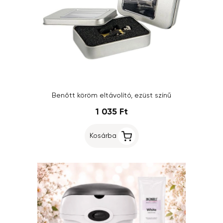
Benőtt köröm eltávolító, ezüst színű
1 035 Ft
Kosárba