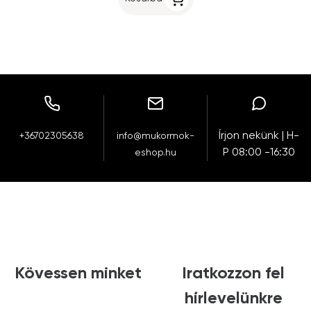
Írjon nekünk | H-
+36702305638
info@mukormok-
P 08:00 -16:30
eshop.hu
Kövessen minket
Iratkozzon fel
hírlevelünkre