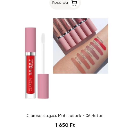
Kosárba
Claresa s.u.g.a.r. Mat Lipstick - 06 Hottie
1 650 Ft