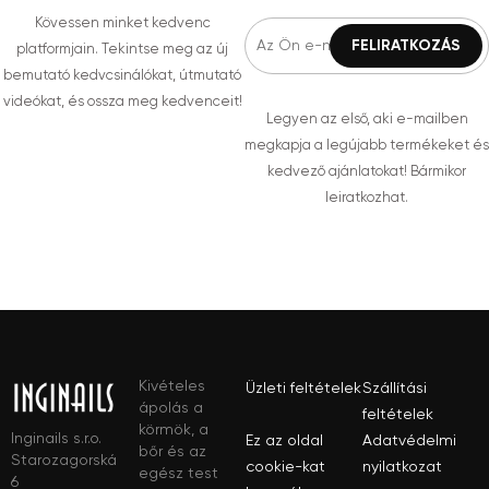
Kövessen minket kedvenc
platformjain. Tekintse meg az új
bemutató kedvcsinálókat, útmutató
videókat, és ossza meg kedvenceit!
Legyen az első, aki e-mailben
megkapja a legújabb termékeket és
kedvező ajánlatokat! Bármikor
leiratkozhat.
Kivételes
Üzleti feltételek
Szállítási
ápolás a
feltételek
körmök, a
Inginails s.r.o.
Ez az oldal
Adatvédelmi
bőr és az
Starozagorská
cookie-kat
nyilatkozat
egész test
6