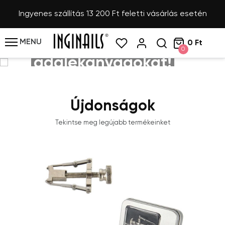
Ingyenes szállítás 13 200 Ft feletti vásárlás esetén
Fedezzen fel új
folyékony
MENU
0 Ft
0
adalékanyagokat!
Újdonságok
VÁSÁRLÁS
Tekintse meg legújabb termékeinket