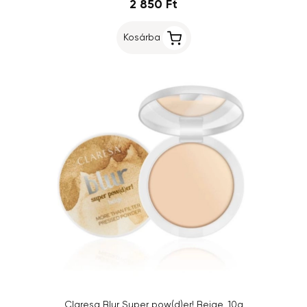
2 850 Ft
Kosárba
Claresa Blur Super pow(d)er! Beige, 10g