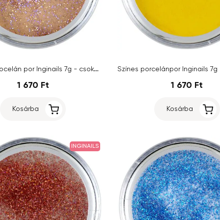
Glitteres pocelán por Inginails 7g - csokoládébarna - Dark Brown Glitter
1 670 Ft
1 670 Ft
Kosárba
Kosárba
INGINAILS