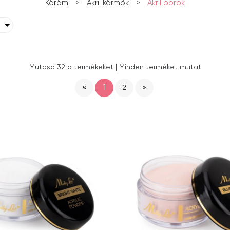
Köröm
>
Akril körmök
>
Akril porok
|
Mutasd 32 a termékeket
Minden terméket mutat
«
1
2
»