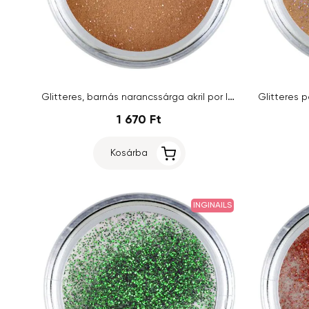
Glitteres, barnás narancssárga akril por Inginails 7g - Russett Glitter
1 670 Ft
Kosárba
INGINAILS