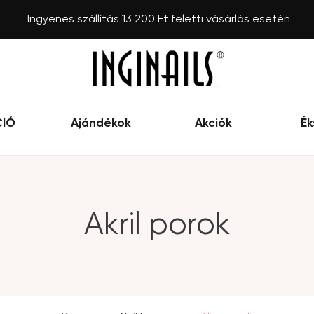
Ingyenes szállítás 13 200 Ft feletti vásárlás esetén
CIÓ
Ajándékok
Akciók
Ék
Akril porok