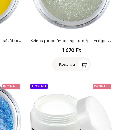
Színes porcelánpor Inginails 7g - sötétsárga - Pure Yellow
Színes porcelánpor Inginails 7g - világoszöld - Green Glitter
1 670 Ft
Kosárba
INGINAILS
TPO FREE
INGINAILS