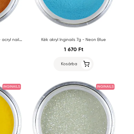
Barna porcelánpor Inginails 7g - acryl nails - Pure Brown
Kék akryl Inginails 7g - Neon Blue
1 670 Ft
Kosárba
INGINAILS
INGINAILS