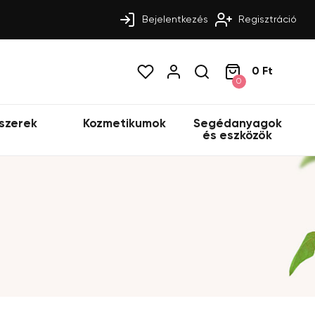
Bejelentkezés
Regisztráció
0 Ft
0
szerek
Kozmetikumok
Segédanyagok
és eszközök