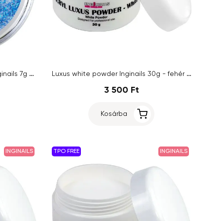
Porcelán por kék glitterekkel Inginails 7g - Turquoise Shimmer
Luxus white powder Inginails 30g - fehér porcelán por
3 500 Ft
Kosárba
INGINAILS
TPO FREE
INGINAILS