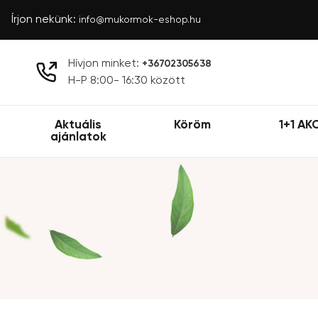
Írjon nekünk:
info@mukormok-eshop.hu
Hívjon minket:
+36702305638
H-P 8:00- 16:30 között
Aktuális
Köröm
1+1 AK
ajánlatok