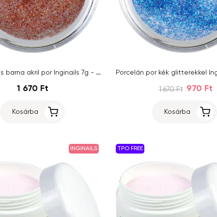
Rózsaszínes barna akril por Inginails 7g - Copper Shimmer
1 670 Ft
970 Ft
1 670 Ft
Kosárba
Kosárba
INGINAILS
TPO FREE