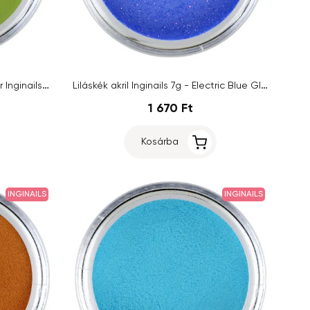
Olivazöld műköröm porcelánpor Inginails 7g - Pure Green
Liláskék akril Inginails 7g - Electric Blue Glitter
1 670 Ft
Kosárba
INGINAILS
INGINAILS