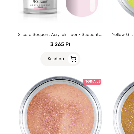
Silcare Sequent Acryl akril por - Suquent Pink, 10g
3 265 Ft
Kosárba
INGINAILS