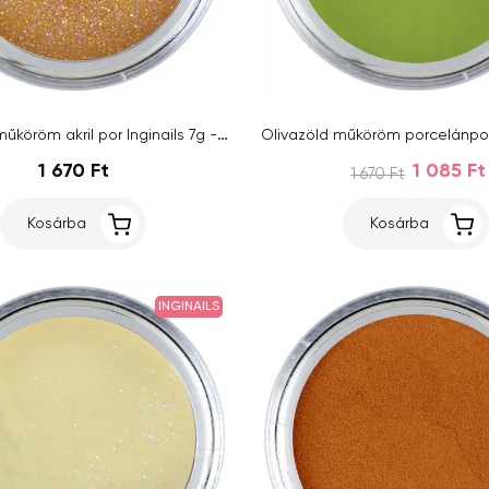
Rézbarna műköröm akril por Inginails 7g - Copper Glitter
1 670 Ft
1 085 Ft
1 670 Ft
Kosárba
Kosárba
INGINAILS