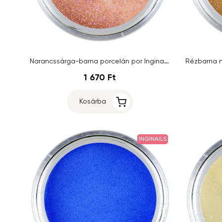
Narancssárga-barna porcelán por Inginails 7g - Brick Glitter
1 670 Ft
Kosárba
INGINAILS