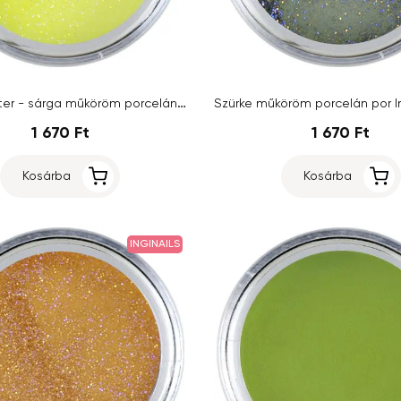
Yellow Glitter - sárga műköröm porcelán por Inginails 7g
1 670 Ft
1 670 Ft
Kosárba
Kosárba
INGINAILS