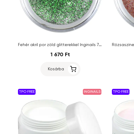
Fehér akril por zöld glitterekkel Inginails 7g - Green Shimmer
1 670 Ft
Kosárba
TPO FREE
INGINAILS
TPO FREE