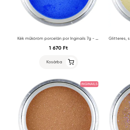
Kék műköröm porcelán por Inginails 7g - Pure Blue
1 670 Ft
Kosárba
INGINAILS