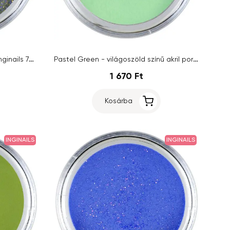
Szürke műköröm porcelán por Inginails 7g - Black Glitter
Pastel Green - világoszöld színű akril por Inginails 7g
1 670 Ft
Kosárba
INGINAILS
INGINAILS