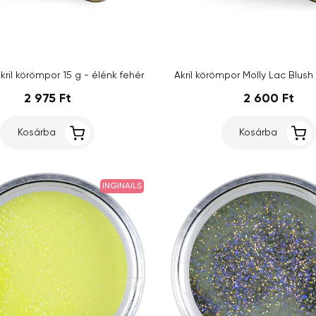
kril körömpor 15 g - élénk fehér
Akril körömpor Molly Lac Blush
2 975 Ft
2 600 Ft
Kosárba
Kosárba
INGINAILS