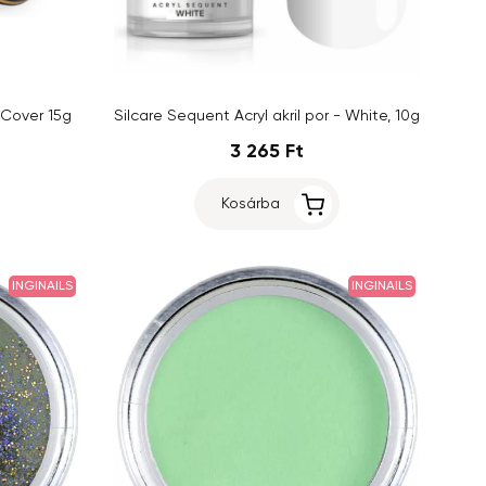
 Cover 15g
Silcare Sequent Acryl akril por - White, 10g
3 265 Ft
Kosárba
INGINAILS
INGINAILS