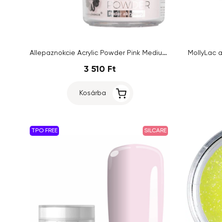
Allepaznokcie Acrylic Powder Pink Medium nr.4, 30g
MollyLac a
3 510 Ft
Kosárba
TPO FREE
SILCARE