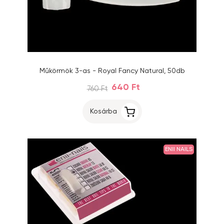
Műkörmök 3-as - Royal Fancy Natural, 50db
640 Ft
760 Ft
Kosárba
ENII NAILS