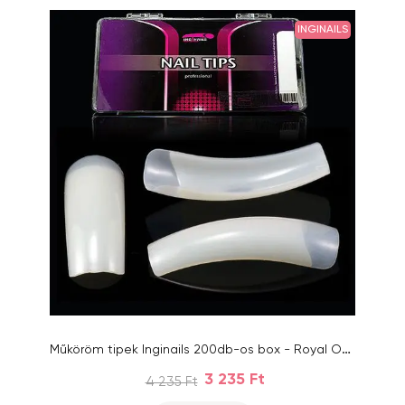
INGINAILS
Műköröm tipek Inginails 200db-os box - Royal Overlap Natural, 1-10 mix
3 235 Ft
4 235 Ft