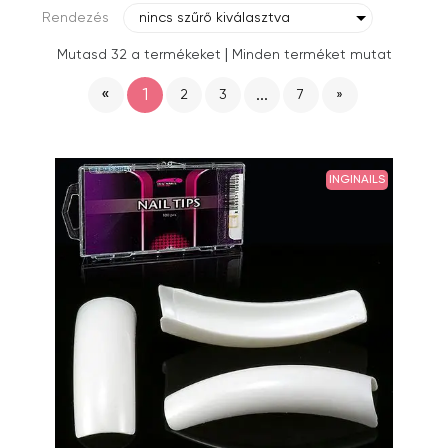
Rendezés
nincs szűrő kiválasztva
|
Mutasd 32 a termékeket
Minden terméket mutat
«
1
...
2
3
7
»
INGINAILS