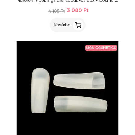
Műköröm tipek Inginails, 200db-os box - Cosmo Square Natural, 1-10 mix
3 080 Ft
4 105 Ft
Kosárba
LION COSMETICS