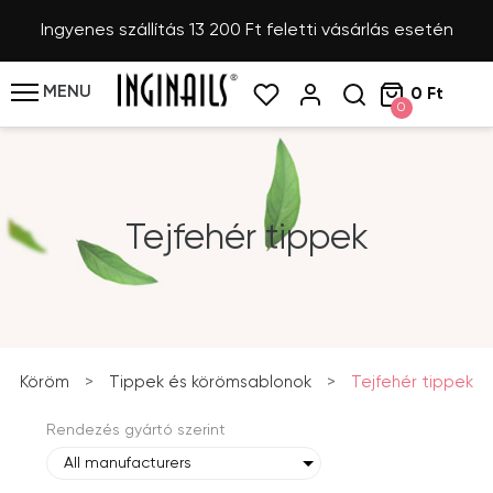
Ingyenes szállítás 13 200 Ft feletti vásárlás esetén
MENU
0 Ft
0
Tejfehér tippek
Köröm
>
Tippek és körömsablonok
>
Tejfehér tippek
Rendezés gyártó szerint
All manufacturers