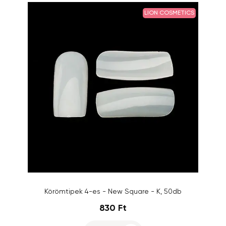
LION COSMETICS
Körömtipek 4-es - New Square - K, 50db
830 Ft