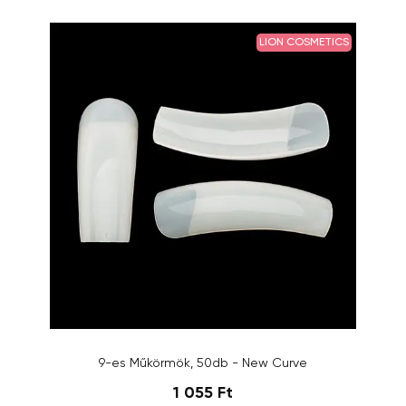
LION COSMETICS
9-es Műkörmök, 50db - New Curve
1 055 Ft