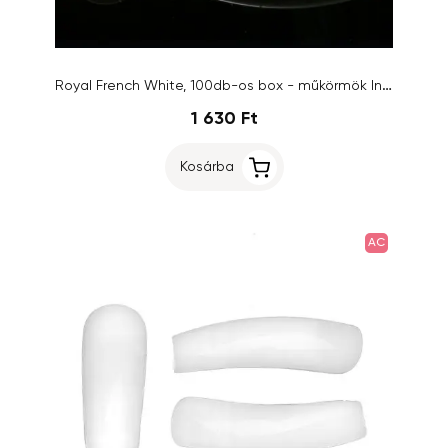
Royal French White, 100db-os box - műkörmök Inginails 1-10 mix
1 630 Ft
Kosárba
AC