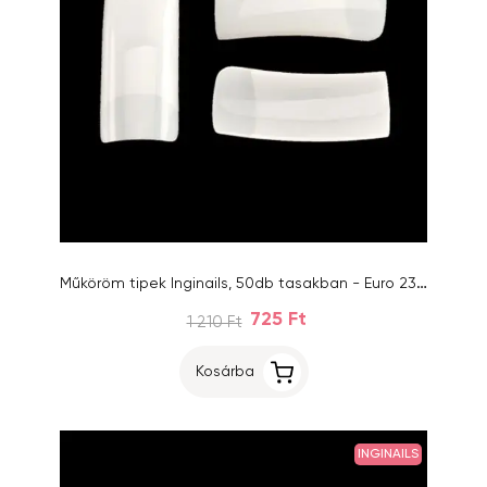
Műköröm tipek Inginails, 50db tasakban - Euro 2300 Natural, 3-as
725 Ft
1 210 Ft
Kosárba
INGINAILS