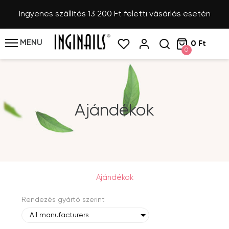
Ingyenes szállítás 13 200 Ft feletti vásárlás esetén
MENU
0 Ft
0
Ajándékok
Ajándékok
Rendezés gyártó szerint
All manufacturers