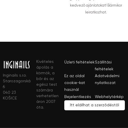
kedvező ajánlatokat! Bármikor
leiratkozhat.
Kivételes
Üzleti feltételek
Szállítási
ápolás a
feltételek
körmök, a
Inginails s.r.o.
Ez az oldal
Adatvédelmi
bőr és az
Starozagorská
cookie-kat
nyilatkozat
egész test
6
használ
számára
040 23
verhetetlen
Bejelentkezés
Webhelytérkép
KOŠICE
áron 2007
Itt elállhat a szerződéstől
óta.