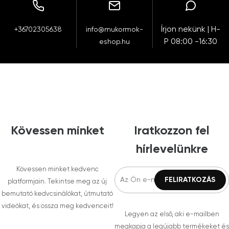
Írjon nekünk | H-
+36702305638
info@mukormok-
P 08:00 -16:30
eshop.hu
Kövessen minket
Iratkozzon fel
hírlevelünkre
Kövessen minket kedvenc
platformjain. Tekintse meg az új
bemutató kedvcsinálókat, útmutató
videókat, és ossza meg kedvenceit!
Legyen az első, aki e-mailben
megkapja a legújabb termékeket és