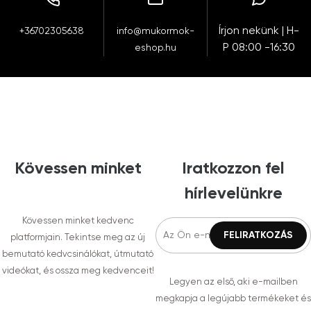
Írjon nekünk | H-
+36702305638
info@mukormok-
P 08:00 -16:30
eshop.hu
Kövessen minket
Iratkozzon fel
hírlevelünkre
Kövessen minket kedvenc
platformjain. Tekintse meg az új
bemutató kedvcsinálókat, útmutató
videókat, és ossza meg kedvenceit!
Legyen az első, aki e-mailben
megkapja a legújabb termékeket és