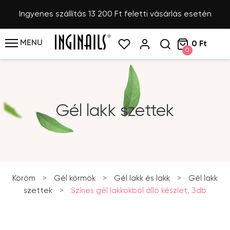
Ingyenes szállítás 13 200 Ft feletti vásárlás esetén
MENU
0 Ft
0
Gél lakk szettek
Köröm
>
Gél körmök
>
Gél lakk és lakk
>
Gél lakk
szettek
>
Színes gél lakkokból álló készlet, 3db