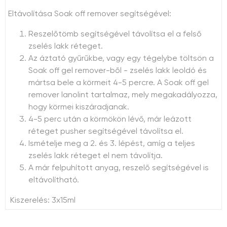
Eltávolítása Soak off remover segítségével:
Reszelőtömb segítségével távolítsa el a felső
zselés lakk réteget.
Az áztató gyűrűkbe, vagy egy tégelybe töltsön a
Soak off gel remover-ből - zselés lakk leoldó és
mártsa bele a körmeit 4-5 percre. A Soak off gel
remover lanolint tartalmaz, mely megakadályozza,
hogy körmei kiszáradjanak.
4-5 perc után a körmökön lévő, már leázott
réteget pusher segítségével távolítsa el.
Ismételje meg a 2. és 3. lépést, amíg a teljes
zselés lakk réteget el nem távolítja.
A már felpuhított anyag, reszelő segítségével is
eltávolítható.
Kiszerelés: 3x15ml