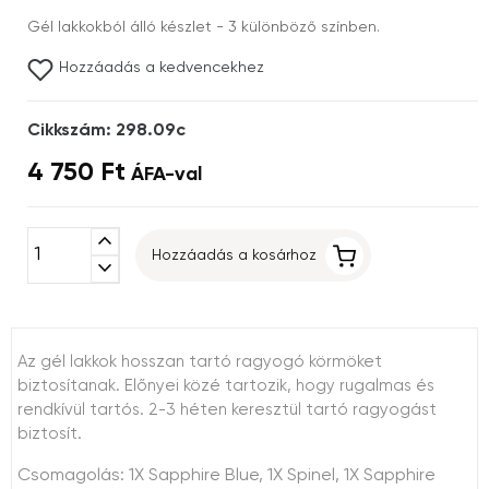
Gél lakkokból álló készlet - 3 különböző színben.
Hozzáadás a kedvencekhez
Cikkszám: 298.09c
4 750 Ft
ÁFA-val
expand_less
Hozzáadás a kosárhoz
expand_more
Az gél lakkok hosszan tartó ragyogó körmöket
biztosítanak. Előnyei közé tartozik, hogy rugalmas és
rendkívül tartós. 2-3 héten keresztül tartó ragyogást
biztosít.
Csomagolás: 1X Sapphire Blue, 1X Spinel, 1X Sapphire