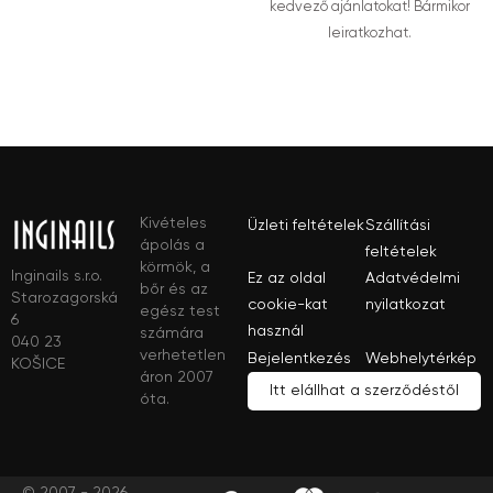
kedvező ajánlatokat! Bármikor
leiratkozhat.
Kivételes
Üzleti feltételek
Szállítási
ápolás a
feltételek
körmök, a
Inginails s.r.o.
Ez az oldal
Adatvédelmi
bőr és az
Starozagorská
cookie-kat
nyilatkozat
egész test
6
használ
számára
040 23
verhetetlen
Bejelentkezés
Webhelytérkép
KOŠICE
áron 2007
Itt elállhat a szerződéstől
óta.