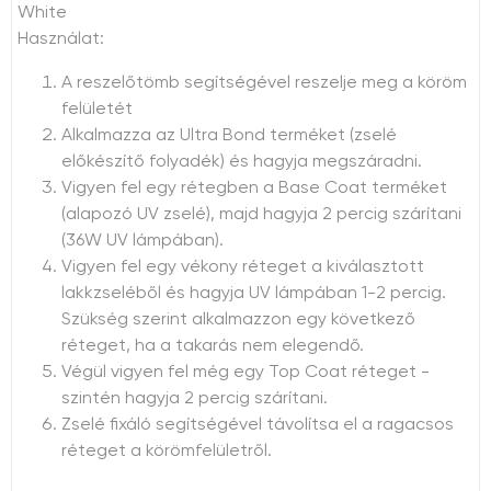
White
Használat:
A reszelőtömb segítségével reszelje meg a köröm
felületét
Alkalmazza az Ultra Bond terméket (zselé
előkészítő folyadék) és hagyja megszáradni.
Vigyen fel egy rétegben a Base Coat terméket
(alapozó UV zselé), majd hagyja 2 percig szárítani
(36W UV lámpában).
Vigyen fel egy vékony réteget a kiválasztott
lakkzseléből és hagyja UV lámpában 1-2 percig.
Szükség szerint alkalmazzon egy következő
réteget, ha a takarás nem elegendő.
Végül vigyen fel még egy Top Coat réteget -
szintén hagyja 2 percig szárítani.
Zselé fixáló segítségével távolítsa el a ragacsos
réteget a körömfelületről.