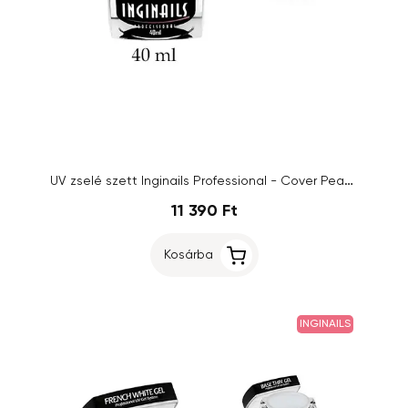
UV zselé szett Inginails Professional - Cover Peach Gel 40ml + Base Thin Gel 10ml
11 390 Ft
Kosárba
INGINAILS