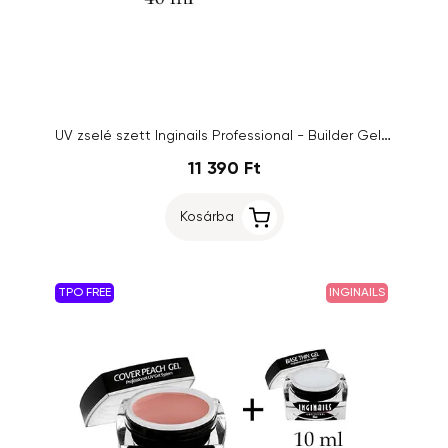
UV zselé szett Inginails Professional - Builder Gel Blue 40ml + UV zselé Base Thin Gel 10ml
11 390 Ft
Kosárba
TPO FREE
INGINAILS