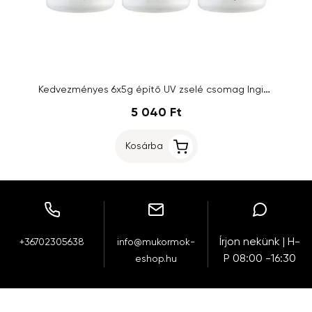
Kedvezményes 6x5g építő UV zselé csomag Inginails - NAGYSZERŰ ÁR
5 040 Ft
Kosárba
Írjon nekünk | H-
+36702305638
info@mukormok-
P 08:00 -16:30
eshop.hu