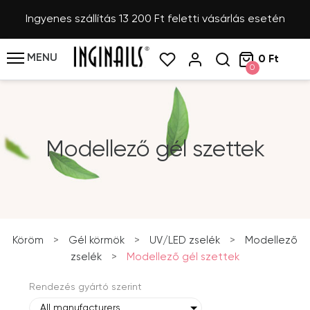
Ingyenes szállítás 13 200 Ft feletti vásárlás esetén
MENU
0 Ft
0
Modellező gél szettek
Köröm
>
Gél körmök
>
UV/LED zselék
>
Modellező
zselék
>
Modellező gél szettek
Rendezés gyártó szerint
All manufacturers