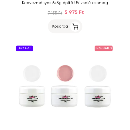
Kedvezményes 6x5g építő UV zselé csomag
5 975 Ft
7 155 Ft
Kosárba
TPO FREE
INGINAILS