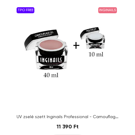
TPO FREE
INGINAILS
UV zselé szett Inginails Professional - Camouflage gel 40ml + Base Thin Gel 10ml
11 390 Ft