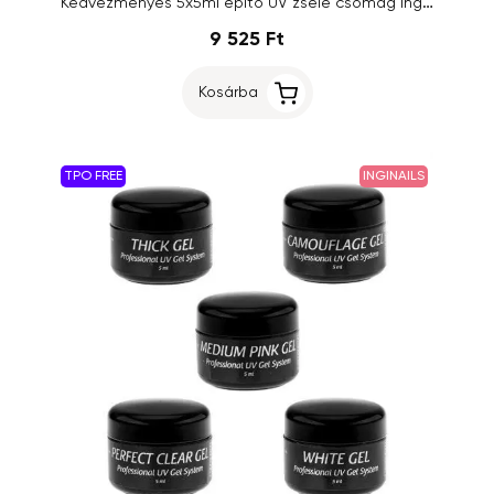
Kedvezményes 5x5ml építő UV zselé csomag Inginails Professional
9 525 Ft
Kosárba
TPO FREE
INGINAILS