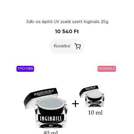
3db-os építő UV zselé szett Inginails 25g
10 540 Ft
Kosárba
TPO FREE
INGINAILS