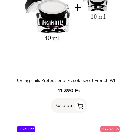
UV Inginails Professional - zselé szett French White 40ml + Base Thin Gel 10ml
11 390 Ft
Kosárba
TPO FREE
INGINAILS