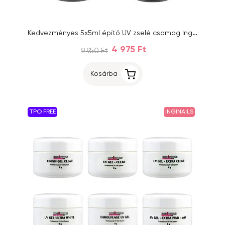
Kedvezményes 5x5ml építő UV zselé csomag Inginails Professional
4 975 Ft
9 950 Ft
Kosárba
TPO FREE
INGINAILS