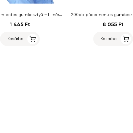
20db, púdermentes gumikesztyű – L méret
1 445 Ft
8 055 Ft
Kosárba
Kosárba