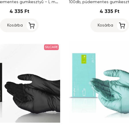
100db, púdermentes gumikesztyű – L méret
4 335 Ft
4 335 Ft
Kosárba
Kosárba
SILCARE