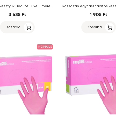
Eldobható kesztyűk Beaute Luxe L méret, arany - 50 db
3 635 Ft
1 905 Ft
Kosárba
Kosárba
INGINAILS