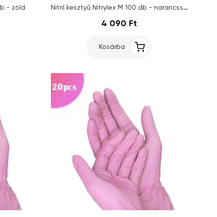
Nitril kesztyű Nitrylex M 100 db - narancssárga
db - zöld
4 090 Ft
Kosárba