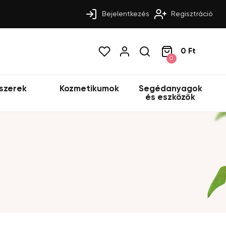
Bejelentkezés
Regisztráció
0 Ft
0
szerek
Kozmetikumok
Segédanyagok
és eszközök