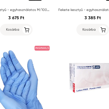
Fekete kesztyű - egyhasználatos M/100db
Fekete kesztyű - egyhasznála
3 675 Ft
3 385 Ft
Kosárba
Kosárba
INGINAILS