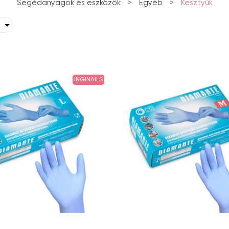
Segédanyagok és eszközök
>
Egyéb
>
Kesztyűk
INGINAILS