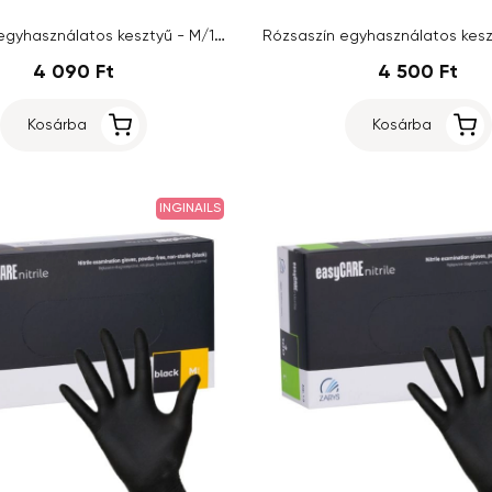
Rózsaszín egyhasználatos kesztyű - M/100db
4 090 Ft
4 500 Ft
Kosárba
Kosárba
INGINAILS