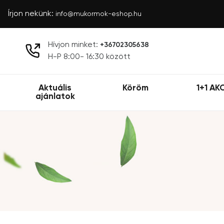
Írjon nekünk:
info@mukormok-eshop.hu
Hívjon minket:
+36702305638
H-P 8:00- 16:30 között
Aktuális
Köröm
1+1 AK
ajánlatok