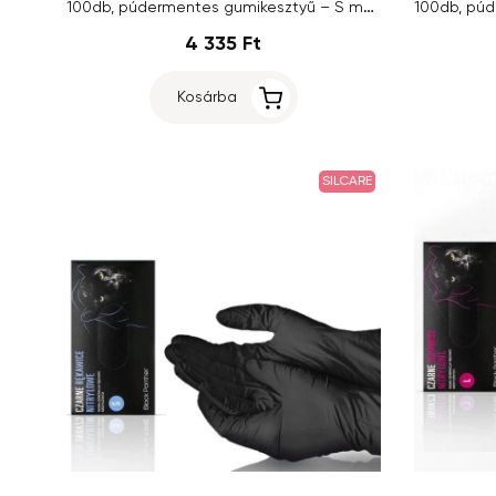
100db, púdermentes gumikesztyű – S méret
4 335 Ft
Kosárba
SILCARE