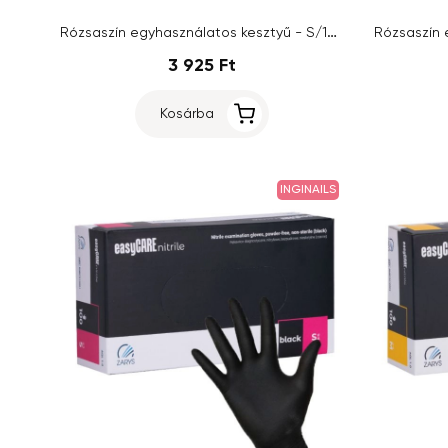
Rózsaszín egyhasználatos kesztyű - S/100db
3 925 Ft
Kosárba
INGINAILS