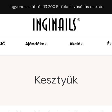
Ingyenes szállítás 13 200 Ft feletti vásárlás esetén
CIÓ
Ajándékok
Akciók
Ék
Kesztyűk