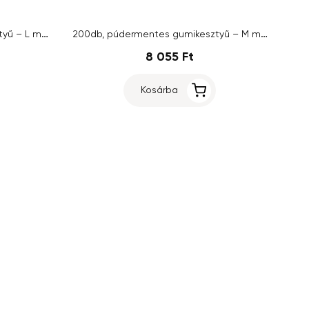
200db, púdermentes gumikesztyű – L méret
200db, púdermentes gumikesztyű – M méret
8 055 Ft
Kosárba