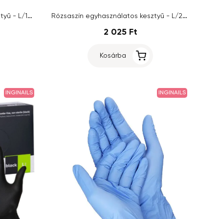
Rózsaszín egyhasználatos kesztyű - L/100db
Rózsaszín egyhasználatos kesztyű - L/20db
2 025 Ft
Kosárba
INGINAILS
INGINAILS