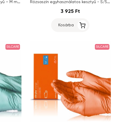
100db, púdermentes gumikesztyű – M méret
Rózsaszín egyhasználatos kesztyű - S/50db
3 925 Ft
Kosárba
SILCARE
SILCARE