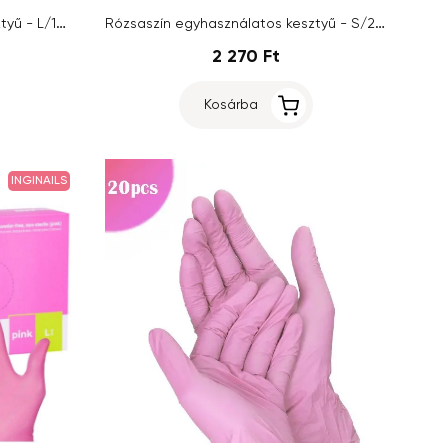
Rózsaszín egyhasználatos kesztyű - L/10db
Rózsaszín egyhasználatos kesztyű - S/20db
2 270 Ft
Kosárba
INGINAILS