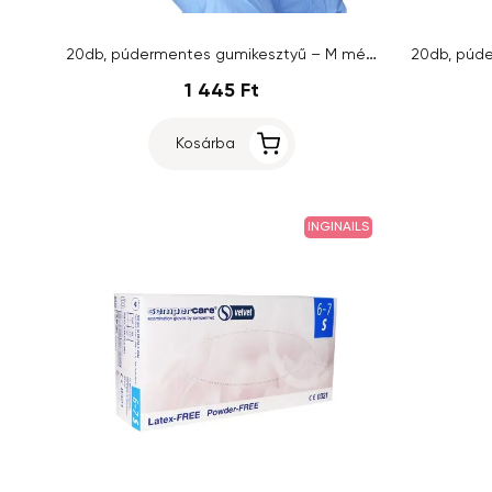
20db, púdermentes gumikesztyű – M méret
1 445 Ft
Kosárba
INGINAILS