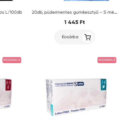
20db, púdermentes gumikesztyű – S méret
tos L/100db
1 445 Ft
Kosárba
INGINAILS
INGINAILS