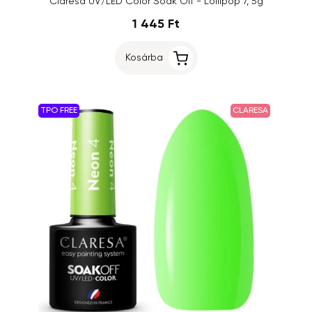
Claresa UV/LED Color Soak Off - Lollipop 7, 5g
1 445 Ft
Kosárba
TPO FREE
CLARESA