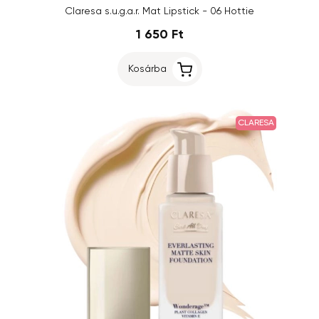
Claresa s.u.g.a.r. Mat Lipstick - 06 Hottie
1 650 Ft
Kosárba
CLARESA