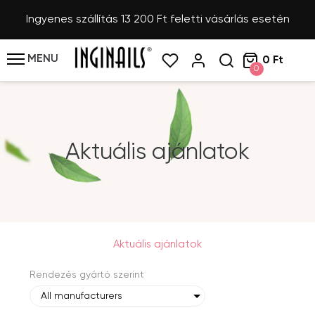
Ingyenes szállítás 13 200 Ft feletti vásárlás esetén
MENU
0 Ft
0
Aktuális ajánlatok
Aktuális ajánlatok
Rendezés gyártó szerint
All manufacturers