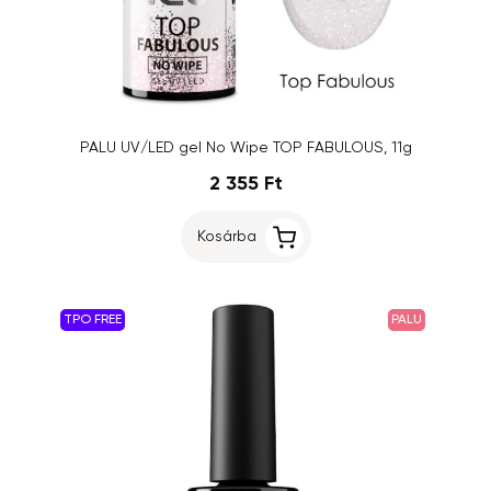
PALU UV/LED gel No Wipe TOP FABULOUS, 11g
2 355 Ft
Kosárba
TPO FREE
PALU