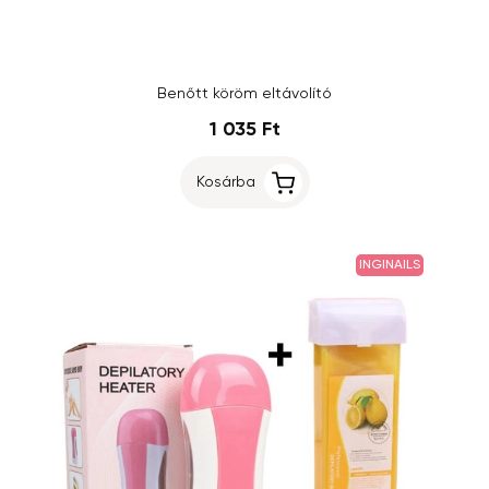
Benőtt köröm eltávolító
1 035 Ft
Kosárba
INGINAILS