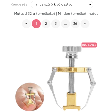
Rendezés
nincs szűrő kiválasztva
|
Mutasd 32 a termékeket
Minden terméket mutat
«
1
...
2
3
36
»
INGINAILS