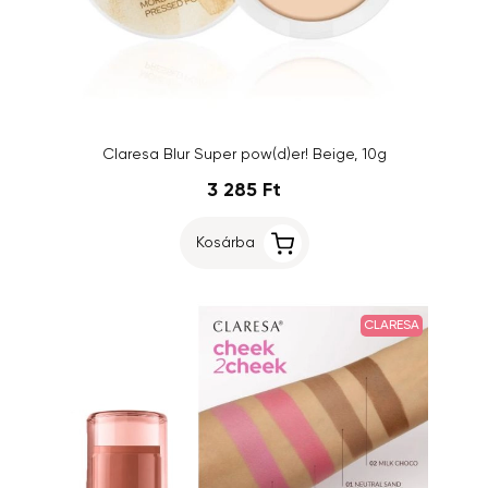
Claresa Blur Super pow(d)er! Beige, 10g
3 285 Ft
Kosárba
CLARESA