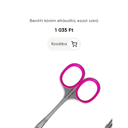
Benőtt köröm eltávolító, ezüst színű
1 035 Ft
Kosárba