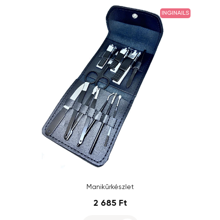
INGINAILS
Manikűrkészlet
2 685 Ft