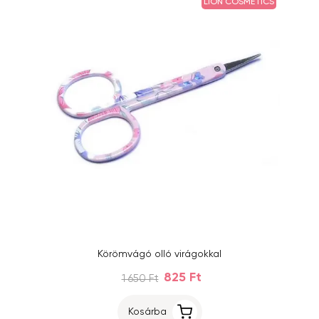
LION COSMETICS
Körömvágó olló virágokkal
825 Ft
1 650 Ft
Kosárba