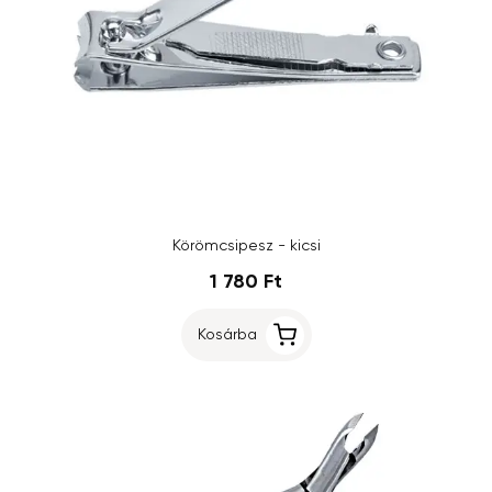
Körömcsipesz - kicsi
1 780 Ft
Kosárba