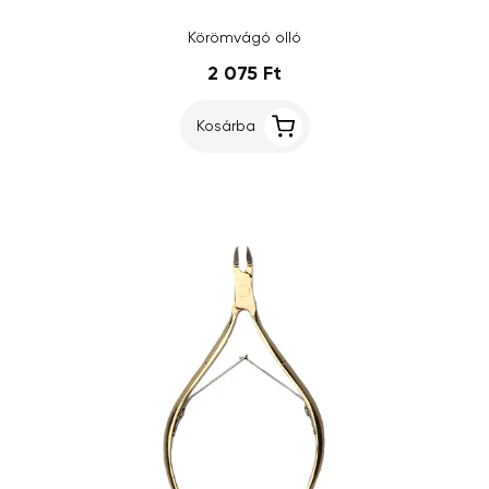
Körömvágó olló
2 075 Ft
Kosárba