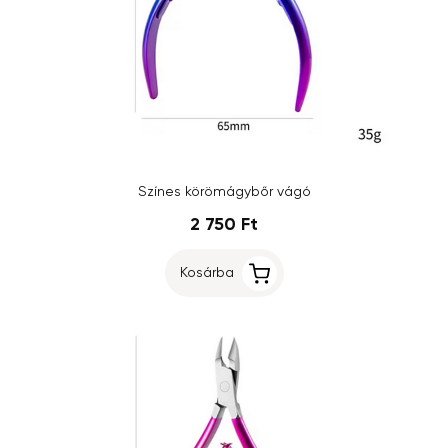
Színes körömágybőr vágó
2 750 Ft
Kosárba