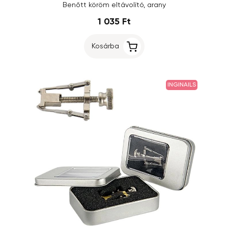
Benőtt köröm eltávolító, arany
1 035 Ft
Kosárba
INGINAILS