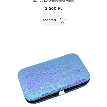
Színes körömágybőr vágó
2 560 Ft
Kosárba