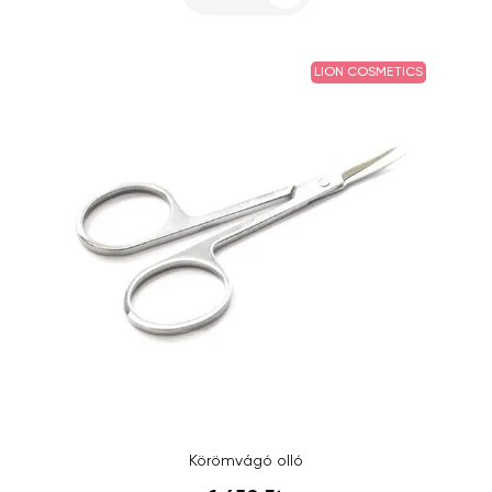
LION COSMETICS
Körömvágó olló