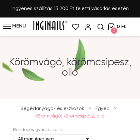
Ingyenes szállítás 13 200 Ft feletti vásárlás esetén
MENU
0 Ft
0
Körömvágó, körömcsipesz,
olló
Segédanyagok és eszközök
>
Egyéb
>
Körömvágó, körömcsipesz, olló
Rendezés gyártó szerint
All manufacturers