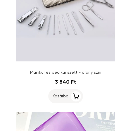
Manikűr és pedikűr szett - arany szín
3 840 Ft
Kosárba