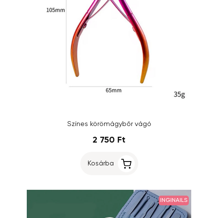
Színes körömágybőr vágó
2 750 Ft
Kosárba
INGINAILS