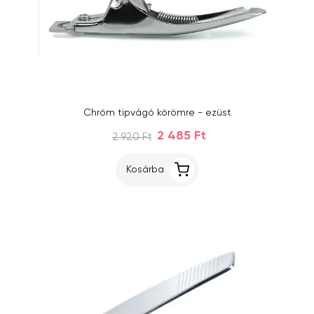
Chróm tipvágó körömre - ezüst
2 485 Ft
2 920 Ft
Kosárba