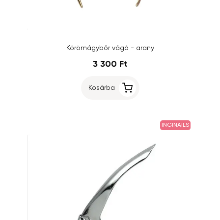
Körömágybőr vágó - arany
3 300 Ft
Kosárba
INGINAILS