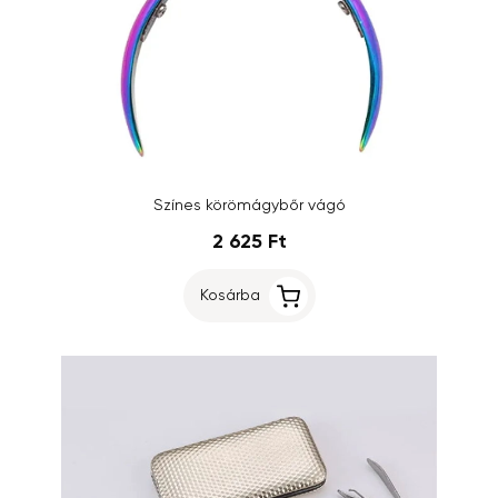
Színes körömágybőr vágó
2 625 Ft
Kosárba