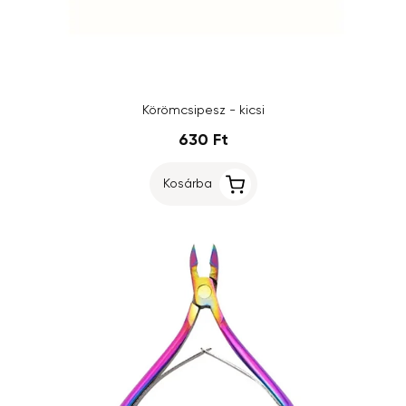
Körömcsipesz - kicsi
630 Ft
Kosárba