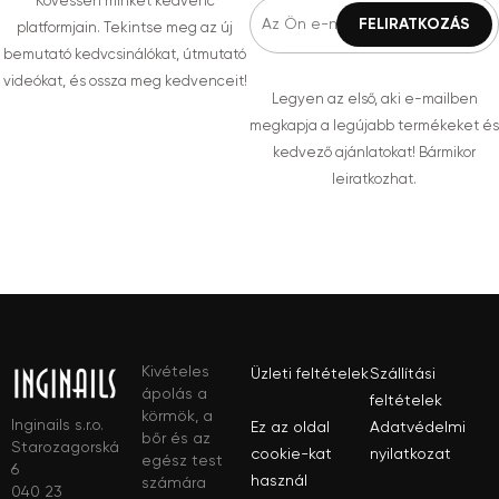
Kövessen minket kedvenc
platformjain. Tekintse meg az új
bemutató kedvcsinálókat, útmutató
videókat, és ossza meg kedvenceit!
Legyen az első, aki e-mailben
megkapja a legújabb termékeket és
kedvező ajánlatokat! Bármikor
leiratkozhat.
Kivételes
Üzleti feltételek
Szállítási
ápolás a
feltételek
körmök, a
Inginails s.r.o.
Ez az oldal
Adatvédelmi
bőr és az
Starozagorská
cookie-kat
nyilatkozat
egész test
6
használ
számára
040 23