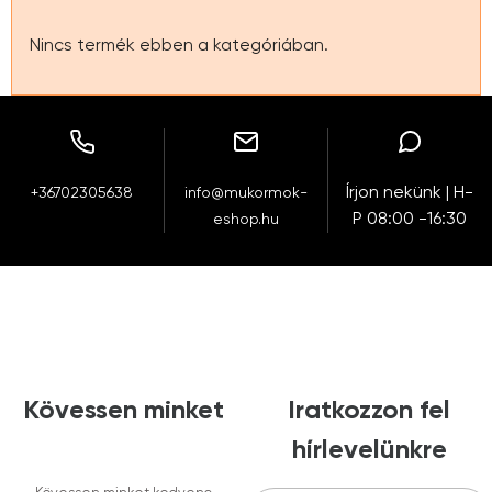
Nincs termék ebben a kategóriában.
Írjon nekünk | H-
+36702305638
info@mukormok-
P 08:00 -16:30
eshop.hu
Kövessen minket
Iratkozzon fel
hírlevelünkre