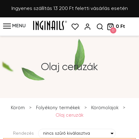
Ingyenes szállítás 13 200 Ft feletti vásárlás esetén
MENU
0 Ft
0
Olaj ceruzák
Köröm
>
Folyékony termékek
>
Körömolajok
>
Olaj ceruzák
Rendezés
nincs szűrő kiválasztva