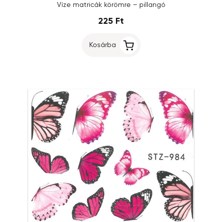
Víze matricák körömre – pillangó
225 Ft
Kosárba