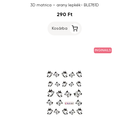
3D matrica – arany lepkék- BLE781D
290 Ft
Kosárba
INGINAILS