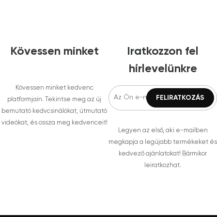
Kövessen minket
Iratkozzon fel
hírlevelünkre
Kövessen minket kedvenc
platformjain. Tekintse meg az új
bemutató kedvcsinálókat, útmutató
videókat, és ossza meg kedvenceit!
Legyen az első, aki e-mailben
megkapja a legújabb termékeket és
kedvező ajánlatokat! Bármikor
leiratkozhat.