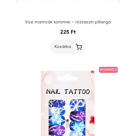
Víze matricák körömre – rózsaszín pillangó
225 Ft
Kosárba
INGINAILS