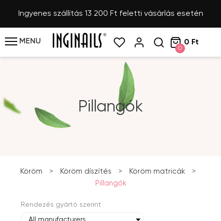
Ingyenes szállítás 13 200 Ft feletti vásárlás esetén
MENU
0 Ft
0
Pillangók
Köröm
>
Köröm díszítés
>
Köröm matricák
>
Pillangók
Rendezés gyártó szerint
All manufacturers