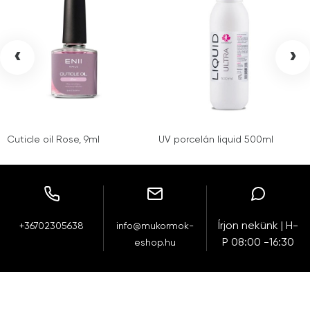
‹
›
Cuticle oil Rose, 9ml
UV porcelán liquid 500ml
Írjon nekünk | H-
+36702305638
info@mukormok-
P 08:00 -16:30
eshop.hu