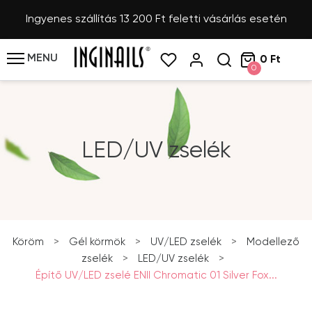
Ingyenes szállítás 13 200 Ft feletti vásárlás esetén
MENU
0 Ft
0
LED/UV zselék
Köröm
>
Gél körmök
>
UV/LED zselék
>
Modellező
zselék
>
LED/UV zselék
>
Építő UV/LED zselé ENII Chromatic 01 Silver Fox...