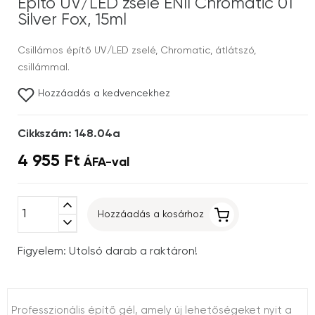
Építő UV/LED zselé ENII Chromatic 01
Silver Fox, 15ml
Csillámos építő UV/LED zselé, Chromatic, átlátszó,
csillámmal.
Hozzáadás a kedvencekhez
Cikkszám: 148.04a
4 955 Ft
ÁFA-val
expand_less
Hozzáadás a kosárhoz
expand_more
Figyelem: Utolsó darab a raktáron!
Professzionális építő gél, amely új lehetőségeket nyit a