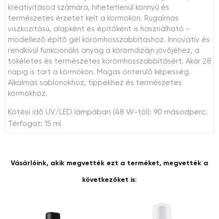
kreativitásod számára, hihetetlenül könnyű és
természetes érzetet kelt a körmökön. Rugalmas
viszkozitású, alapként és építőként is használható -
modellező építő gél körömhosszabbításhoz. Innovatív és
rendkívül funkcionális anyag a körömdizájn jövőjéhez, a
tökéletes és természetes körömhosszabbításért. Akár 28
napig is tart a körmökön. Magas önterülő képesség.
Alkalmas sablonokhoz, tippekhez és természetes
körmökhöz.
Kötési idő UV/LED lámpában (48 W-tól): 90 másodperc.
Térfogat: 15 ml
Vásárlóink, akik megvették ezt a terméket, megvették a
következőket is: