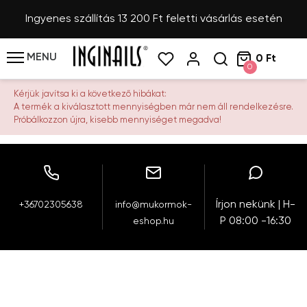
Ingyenes szállítás 13 200 Ft feletti vásárlás esetén
MENU
0 Ft
0
Kérjük javítsa ki a következő hibákat:
A termék a kiválasztott mennyiségben már nem áll rendelkezésre.
Próbálkozzon újra, kisebb mennyiséget megadva!
Írjon nekünk | H-
+36702305638
info@mukormok-
P 08:00 -16:30
eshop.hu